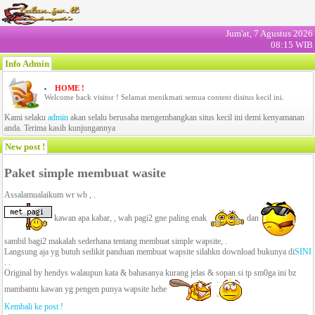
Jum'at, 7 Agustus 2026
08:15 WIB
Info Admin
HOME !
Welcome back visitor ! Selamat menikmati semua content disitus kecil ini.
Kami selaku
admin
akan selalu berusaha mengembangkan situs kecil ini demi kenyamanan
anda. Terima kasih kunjungannya
New post !
Paket simple membuat wasite
Assalamualaikum wr wb , .
kawan apa kabar, , wah pagi2 gne paling enak
dan
sambil bagi2 makalah sederhana tentang membuat simple wapsite, .
Langsung aja yg butuh sedikit panduan membuat wapsite silahkn download bukunya di
SINI
. .
Original by hendys walaupun kata & bahasanya kurang jelas & sopan si tp sm0ga ini bz
mambantu kawan yg pengen punya wapsite hehe
Kembali ke post !