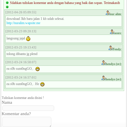
Silahkan tuliskan komentar anda dengan bahasa yang baik dan sopan. Terimakasih
[2012-04-26 05:09:55]
nur alim:
download 3kb baru jalan 1 kb udah selesai.
http://nuralim.wapsite.me
[2012-03-23 09:20:13]
sosro:
langsung jajal
[2012-03-25 19:13:43]
Fendy:
tolong dibantu jg plend
[2012-03-24 16:58:07]
hendys (sv):
ea s0b sum0ngGO, .
[2012-03-24 16:57:01]
hendys (sv):
ea s0b sum0ngGO, . He
Tuliskan komentar anda disini !
Nama
Komentar anda?